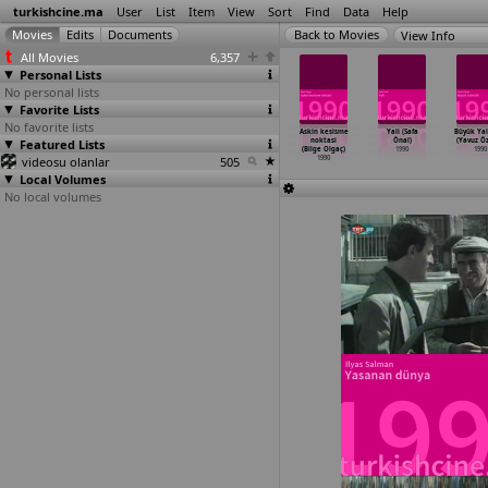
turkishcine.ma
User
List
Item
View
Sort
Find
Data
Help
View Info
All Movies
6,357
Personal Lists
No personal lists
Favorite Lists
No favorite lists
ekler boy
Çiçekler boy
Nobat e Asheghi
Iki basli dev
Askin kesisme
Yali (Safa
Büyük Yal
ince (Avni
Featured Lists
verince (Avni
(Mohsen
(Orhan Oguz)
noktasi
Önal)
(Yavuz Ö
tükoglu)
Kütükoglu)
Makhmalbaf)
1990
(Bilge Olgaç)
1990
1990
1990
videosu olanlar
1990
1990
505
1990
Local Volumes
No local volumes