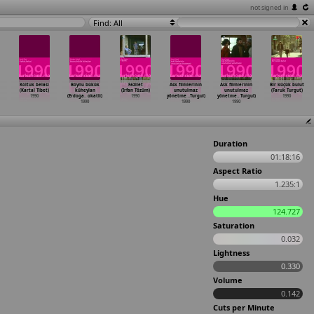
not signed in
Find: All
Koltuk belasi
Boynu bükük
Fazilet
Ask filmlerinin
Ask filmlerinin
Bir küçük bulut
(Kartal Tibet)
küheylan
(Irfan Tözüm)
unutulmaz
unutulmaz
(Faruk Turgut)
1990
(Erdoga
…
okatli)
1990
yönetme
…
Turgul)
yönetme
…
Turgul)
1990
1990
1990
1990
Duration
01:18:16
Aspect Ratio
1.235:1
Hue
124.727
Saturation
0.032
Lightness
0.330
Volume
0.142
Cuts per Minute