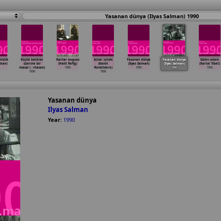
Yasanan dünya (Ilyas Salman) 1990
nizlik
Küçük baliklar
Karilar kogusu
Acilar içinde
Yasanan dünya
Yasanan dünya
Gülen adam
zkan)
üzerine bir
(Halit Refig)
(Kamil
(Ilyas Salman)
(Ilyas Salman)
(Kartal Tibet)
masal (
…
rhasan)
1990
Renklidere)
1990
1990
1990
1990
1990
Yasanan dünya
Ilyas Salman
Year:
1990