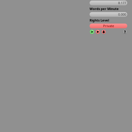
8.177
Words per Minute
0.000
Rights Level
Private