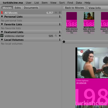
turkishcine.ma
User
List
Item
View
Sort
Find
Data
Help
View Info
All Movies
6,357
Personal Lists
No personal lists
Favorite Lists
No favorite lists
iler (Zeki
Reklamlar
Until Eternity
Bombaci
Safak sökerken
Safak sökerken
Emanet (Y
Alasya)
Featured Lists
(Zeki Alasya)
(Suha Arin)
(Cüneyt Arkin)
(Cüneyt Arkin)
(Cüneyt Arkin)
Ataden
1988
1988
1988
1988
1988
1988
1988
videosu olanlar
505
Local Volumes
No local volumes