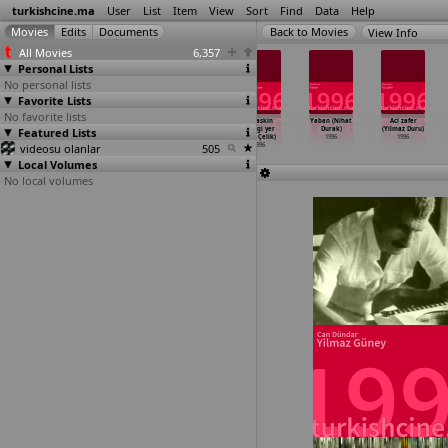
turkishcine.ma
User
List
Item
View
Sort
Find
Data
Help
View Info
All Movies
6,357
Personal Lists
No personal lists
Favorite Lists
No favorite lists
Bir nefes sevgi
Son türbedar
Isiklar
Bir askin
Yaban (Nihat
Aci zafer
Featured Lists
(Adem Ayral)
(Yücel
sönmesin
bittigi yer
Durak)
(Yilmaz Duru)
1996
Çakmakli)
(Reis Çelik)
(Veli Çelik)
1996
1996
videosu olanlar
1996
1996
505
1996
Local Volumes
No local volumes