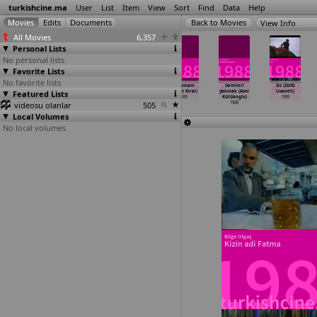
turkishcine.ma
User
List
Item
View
Sort
Find
Data
Help
View Info
All Movies
6,357
Personal Lists
No personal lists
Favorite Lists
No favorite lists
Küçüksün yavrum
Tek basina
Dolunay (Sahin
Av Zamani
Gemileri
Sis (Zülfü
Featured Lists
(Temel Gürsu)
(Ahmet
Kaygun)
(Erden Kiral)
yakmak (Avni
Livaneli)
1988
Hossöyler)
1988
1988
Kütükoglu)
1988
videosu olanlar
1988
505
1988
Local Volumes
No local volumes