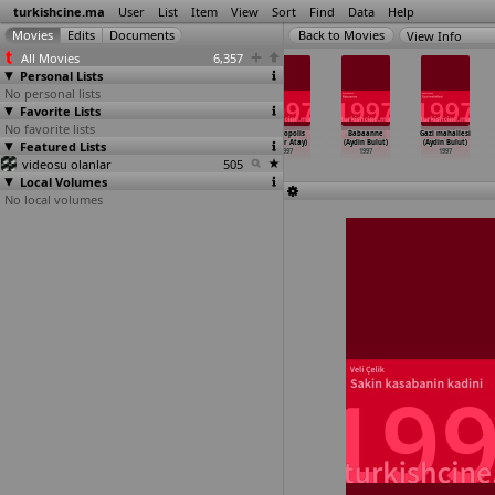
turkishcine.ma
User
List
Item
View
Sort
Find
Data
Help
View Info
All Movies
6,357
Personal Lists
No personal lists
Favorite Lists
No favorite lists
Agir roman
Öldürme üzerine
Babami ariyorum
Necropolis
Babaanne
Gazi mahallesi
Featured Lists
(Mustafa
küçük bir film
(Yilmaz
(Ömür Atay)
(Aydin Bulut)
(Aydin Bulut)
Altioklar)
(Mustaf
…
ioklar)
Atadeniz)
1997
1997
1997
videosu olanlar
1997
1997
1997
505
Local Volumes
No local volumes