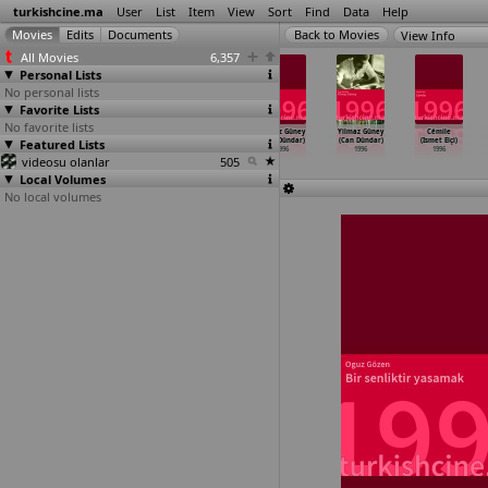
turkishcine.ma
User
List
Item
View
Sort
Find
Data
Help
View Info
All Movies
6,357
Personal Lists
No personal lists
Favorite Lists
No favorite lists
Yaban (Nihat
Aci zafer
Dünya kadinla
Yilmaz Güney
Yilmaz Güney
Cémile
Featured Lists
Durak)
(Yilmaz Duru)
güzel (Yilmaz
(Can Dündar)
(Can Dündar)
(Ismet Elçi)
1996
1996
Duru)
1996
1996
1996
videosu olanlar
1996
505
Local Volumes
No local volumes