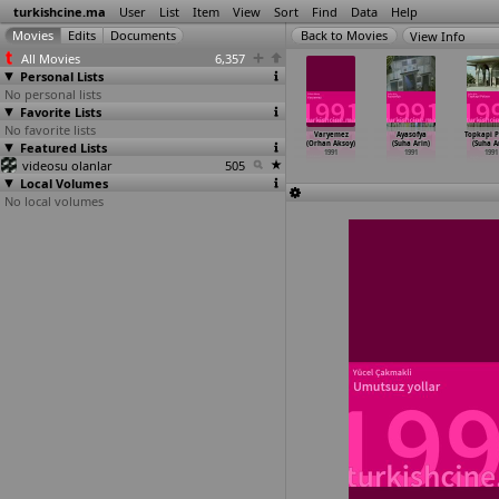
turkishcine.ma
User
List
Item
View
Sort
Find
Data
Help
View Info
All Movies
6,357
Personal Lists
No personal lists
Favorite Lists
No favorite lists
ask masali
Doyumsuz
Berdel (Atif
Acilar
Varyemez
Ayasofya
Topkapi P
tun Yeres)
Featured Lists
(Artun Yeres)
Yilmaz)
paylasilmaz
(Orhan Aksoy)
(Suha Arin)
(Suha A
1990
1990
1990
(Eser Zorlu)
1991
1991
1991
videosu olanlar
505
1990
Local Volumes
No local volumes