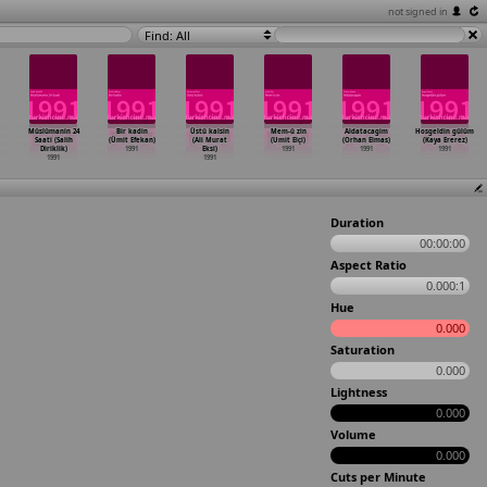
not signed in
Find: All
Müslümanin 24
Bir kadin
Üstü kalsin
Mem-ü zin
Aldatacagim
Hosgeldin gülüm
Saati (Salih
(Ümit Efekan)
(Ali Murat
(Umit Elçi)
(Orhan Elmas)
(Kaya Ererez)
Diriklik)
1991
Eksi)
1991
1991
1991
1991
1991
Duration
00:00:00
Aspect Ratio
0.000:1
Hue
0.000
Saturation
0.000
Lightness
0.000
Volume
0.000
Cuts per Minute