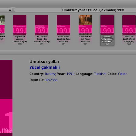
Umutsuz yollar (Yücel Çakmakli) 1991
alace
Soguktu ve
Der Duft der
Piano piano
Uzun Ince Bir
Umutsuz
Imdat ile
rin)
yagmur
Dinge - Ein
bacaksiz (Tunç
Yol (Tunç
yollar (Yücel
Zarife (Nesli
ciseliy
…
n Ayca)
Portrai
…
n Okay)
Basaran)
Basaran)
Çakmakli)
Çölgeçen)
1991
1991
1991
1991
1991
1991
Umutsuz yollar
Yücel Çakmakli
Country:
Turkey
;
Year:
1991
;
Language:
Turkish
;
Color:
Color
IMDb ID:
0492386