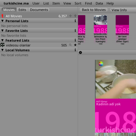
turkishcine.ma
User
List
Item
View
Sort
Find
Data
Help
View Info
All Movies
6,357
Personal Lists
No personal lists
Favorite Lists
No favorite lists
Melodram
Kurtlar
Dönüs (Faruk
Salincakta üç
Salincakta üç
Biri beni
Featured Lists
(Irfan Tözüm)
geceyi sever
Turgut)
kisi (Yücel
kisi (Yücel
gözlüyor
1988
(Kunt Tulgar)
1988
Uçanoglu)
Uçanoglu)
(Ömer Ugur)
videosu olanlar
1988
505
1988
1988
1988
Local Volumes
No local volumes