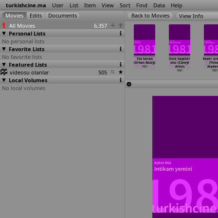
turkishcine.ma
User
List
Item
View
Sort
Find
Data
Help
View Info
All Movies
6,357
Personal Lists
No personal lists
Favorite Lists
No favorite lists
 kalbimin
Ibiso (Ihsan
Adak
Tövbe (Orhan
Yüz karasi
Once hayaller
Kader ark
eryadini
Featured Lists
Yüce)
1980
Aksoy)
(Orhan Aksoy)
olur (Cüneyt
(Yilm
san Yüce)
1980
1981
1981
Arkin)
Ataden
1980
videosu olanlar
505
1981
1981
Local Volumes
No local volumes