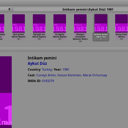
Intikam yemini (Aykut Düz) 1981
adasi
Kara gurbet
Topragin teri
Üç kâgitçi
Ölmeyen
Intikam yemini
Kürtaj (Ümit
az
(Natuk Baytan)
(Natuk Baytan)
(Natuk Baytan)
arkadaslik
(Aykut Düz)
Efekan)
iz)
1981
1981
1981
(Mehmet Dinler)
1981
1981
1981
Intikam yemini
Aykut Düz
Country:
Turkey
;
Year:
1981
Cast:
Cüneyt Arkin
,
Hulusi Kentmen
,
Meral Orhonsay
IMDb ID:
0183279