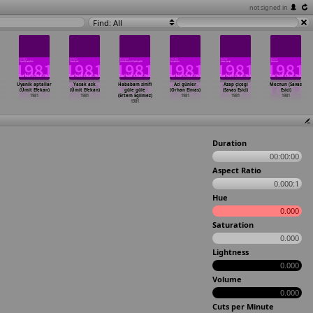
not signed in
Find: All
Uyanik aptallar
Yasak ask
Hababam sinifi
Aci günler
Azap çiçegi
Mecnun (Savas
(Ümit Efekan)
(Ümit Efekan)
güle güle
(Orhan Elmas)
(Savas Esici)
Esici)
1981
1981
(Ertem Egilmez)
1981
1981
1981
1981
Duration
00:00:00
Aspect Ratio
0.000:1
Hue
0.000
Saturation
0.000
Lightness
0.000
Volume
0.000
Cuts per Minute