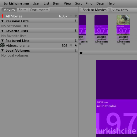
turkishcine.ma
User
List
Item
View
Sort
Find
Data
Help
View Info
All Movies
6,357
Personal Lists
No personal lists
Favorite Lists
No favorite lists
Firtina (Nejat
Hatasiz kul
Meryem ve
Yuvanin
Cennetin
Cennetin
Featured Lists
Saydam)
olmaz (Osman
ogullari (Osman
bekçileri
çocuklari
çocuklari
1977
F. Seden)
F. Seden)
(Osman
…
Seden)
(Kartal Tibet)
(Kartal Tibet)
videosu olanlar
1977
1977
505
1977
1977
1977
Local Volumes
No local volumes