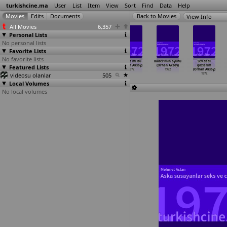
turkishcine.ma
User
List
Item
View
Sort
Find
Data
Help
View Info
All Movies
6,357
Personal Lists
No personal lists
Favorite Lists
No favorite lists
Kaplan kadin
Son düello
Alin yazisi
Hayat mi bu
Kaderimin oyunu
Sev dedi
Featured Lists
dehset adasi
(Nuri Akinci)
(Orhan Aksoy)
(Orhan Aksoy)
(Orhan Aksoy)
gözlerim
(Tancan Akin)
1972
1972
1972
1972
(Orhan Aksoy)
videosu olanlar
1972
505
1972
Local Volumes
No local volumes