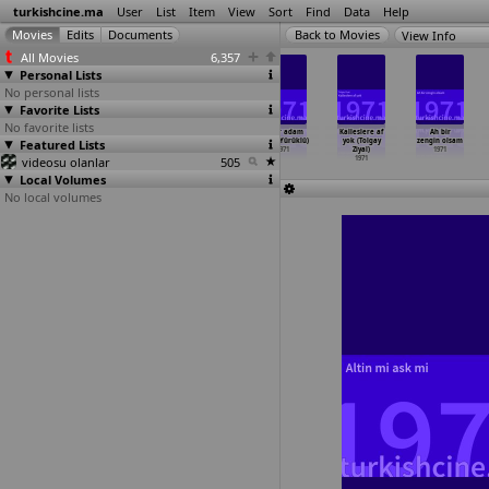
turkishcine.ma
User
List
Item
View
Sort
Find
Data
Help
View Info
All Movies
6,357
Personal Lists
No personal lists
Favorite Lists
No favorite lists
Seks ve silah
Hayat cehennemi
Kizil
Süper adam
Kalleslere af
Ah bir
Featured Lists
(Suat Yusuf)
- Hiç (Ihsan
maske'nin
(Cavit Yürüklü)
yok (Tolgay
zengin olsam
1971
Yüce)
intikam
…
ürüklü)
1971
Ziyal)
1971
videosu olanlar
1971
1971
505
1971
Local Volumes
No local volumes