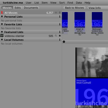
turkishcine.ma
User
List
Item
View
Sort
Find
Data
Help
View Info
All Movies
6,357
Personal Lists
No personal lists
Favorite Lists
No favorite lists
Serseriler
Sinekli bakkal
Yarin cok gec
Zehirli çiçek
Zengin ve
Malkoçoglu -
Featured Lists
krali (Mehmet
(Mehmet Dinler)
olacak (Mehmet
(Mehmet Dinler)
serseri
krallara karsi
Dinler)
1967
Dinler)
1967
(Süreyya Duru)
(Süreyy
…
öntürk)
videosu olanlar
1967
1967
505
1967
1967
Local Volumes
No local volumes